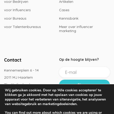
voor Bedrijven
Artikelen
voor Influencers
Cases
voor Bureaus
Kennisbank
voor Talentenbureaus
Meer over influencer
marketing
Contact
Op de hoogte blijven?
Kennemerplein 6 - 14
2011 MJ Haarlem
The Netherlands
Wij gebruiken cookies. Door op ‘Alle cookies accepteren’ te
+31 202 101 320
klikken ga je akkoord met het opslaan van cookies op jouw
apparaat voor het verbeteren van sitenavigatie, het analyseren
hello@join.marketing
van websitegebruik en marketingdoeleinden.
You can find out more about which cookies we are using or