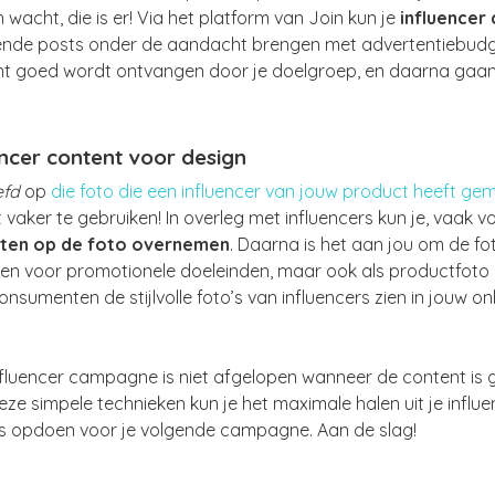
 wacht, die is er! Via het platform van Join kun je
influencer
ende posts onder de aandacht brengen met advertentiebudget
nt goed wordt ontvangen door je doelgroep, en daarna gaan
encer content voor design
efd
op
die foto die een influencer van jouw product heeft ge
 vaker te gebruiken! In overleg met influencers kun je, vaak vo
hten op de foto overnemen
. Daarna is het aan jou om de fot
ken voor promotionele doeleinden, maar ook als productfoto 
umenten de stijlvolle foto’s van influencers zien in jouw on
nfluencer campagne is niet afgelopen wanneer de content is ge
e simpele technieken kun je het maximale halen uit je influe
gs opdoen voor je volgende campagne. Aan de slag!