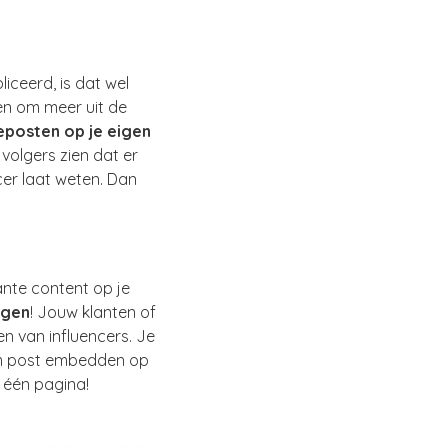
liceerd, is dat wel
en om meer uit de
eposten op je eigen
 volgers zien dat er
cer laat weten. Dan
sante content op je
ngen
! Jouw klanten of
en van influencers. Je
ram post embedden op
 één pagina!