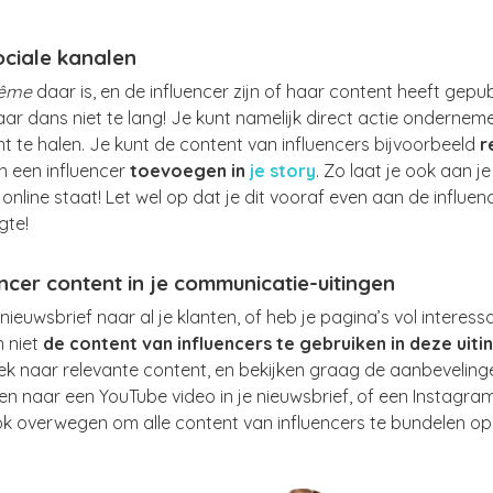
ociale kanalen
rême
daar is, en de influencer zijn of haar content heeft gepub
ar dans niet te lang! Je kunt namelijk direct actie ondernem
t te halen. Je kunt de content van influencers bijvoorbeeld
r
n een influencer
toevoegen in
je story
. Zo laat je ook aan je
online staat! Let wel op dat je dit vooraf even aan de influen
gte!
ncer content in je communicatie-uitingen
n nieuwsbrief naar al je klanten, of heb je pagina’s vol interes
 niet
de content van influencers te gebruiken in deze uiti
zoek naar relevante content, en bekijken graag de aanbeveling
nken naar een YouTube video in je nieuwsbrief, of een Instag
ook overwegen om alle content van influencers te bundelen op