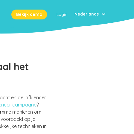
Nederlands
Bekijk demo
Login
aal het
cht en de influencer
uencer campagne
?
i slimme manieren om
jvoorbeeld op je
kelijke technieken in