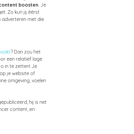
 content boosten
. Je
. Zo kun jij éérst
 adverteren met die
maakt
? Dan zou het
or een relatief lage
o in te zetten! Je
op je website of
line omgeving, voelen
publiceerd, hij is net
ncer content, en