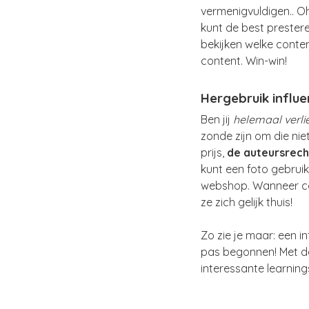
vermenigvuldigen.. Oh
kunt de best prester
bekijken welke conte
content. Win-win!
Hergebruik influ
Ben jij
helemaal verli
zonde zijn om die niet
prijs,
de auteursrec
kunt een foto gebrui
webshop. Wanneer cons
ze zich gelijk thuis!
Zo zie je maar: een i
pas begonnen! Met dez
interessante learnin