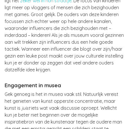
ligt het
zeker wel in hun straatje
. De focus van kinderen
ligt meer op vloggers of mensen die zich bezighouden
met games. Groot gelijk. De ouders van deze kinderen
focussen zich echter weer op hele andere kanalen,
waaronder influencers die zich bezighouden met –
inderdaad – kinderen! Als je als museum vooral gezinnen
aan wilt trekken zijn influencers dus een hele goede
tactiek. Wanneer een influencer die blogt over zijn/haar
gezin een leuke post maakt over jouw culturele instelling
kun je er donder op zeggen dat veel andere ouders
datzelfde idee krijgen.
Engagement in musea
Gek genoeg is het in musea vaak stil. Natuurlijk vereist
het genieten van kunst opperste concentratie, maar
kunst is
juist
iets wat vaak discussie oproept. Wellicht
kun je beter niet beginnen over de mogelijke
inspiratiebron van de kunstenaar tegen de oudere man
die met een ernstig gezicht een schilderij staat te