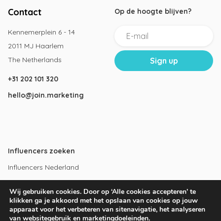
Contact
Op de hoogte blijven?
Kennemerplein 6 - 14
2011 MJ Haarlem
The Netherlands
+31 202 101 320
hello@join.marketing
Influencers zoeken
Influencers Nederland
Influencers Amsterdam
Wij gebruiken cookies. Door op ‘Alle cookies accepteren’ te
Instagram influencers
klikken ga je akkoord met het opslaan van cookies op jouw
apparaat voor het verbeteren van sitenavigatie, het analyseren
Youtube influencers
van websitegebruik en marketingdoeleinden.