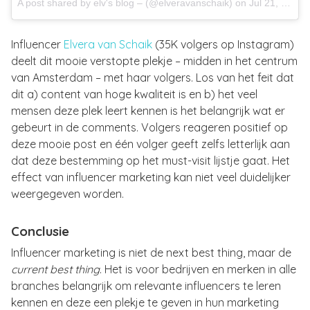
A post shared by
elv's blog –
(@elveravanschaik) on
Jul 21, 2017 at 1:44pm PDT
Influencer
Elvera van Schaik
(35K volgers op Instagram)
deelt dit mooie verstopte plekje – midden in het centrum
van Amsterdam – met haar volgers. Los van het feit dat
dit a) content van hoge kwaliteit is en b) het veel
mensen deze plek leert kennen is het belangrijk wat er
gebeurt in de comments. Volgers reageren positief op
deze mooie post en één volger geeft zelfs letterlijk aan
dat deze bestemming op het must-visit lijstje gaat. Het
effect van influencer marketing kan niet veel duidelijker
weergegeven worden.
Conclusie
Influencer marketing is niet de next best thing, maar de
current best thing
. Het is voor bedrijven en merken in alle
branches belangrijk om relevante influencers te leren
kennen en deze een plekje te geven in hun marketing