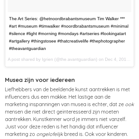
The Art Series: @hetnoordbrabantsmuseum Tim Walker ***
#art #museum #timwalker #noordbrabantsmuseum #minimal
#silence #light #morning #mondays #artseries #lookingatart
#artgallery #thingstosee #thatcreativelife #thephotographer
#theavantguardian
A post shared by
Igrien
(@the.avantguardian) on
Dec 4, 2017 at 11:54am PST
Musea zijn voor iedereen
Liefhebbers van de beeldende kunst aantrekken is met
influencers dus een makkie. Het lastige aan de
marketing inspanningen van musea is echter, dat ze
ook
mensen die niet direct geïnteresseerd zijn moeten
aantrekken. Kunstkenner word je immers niet vanzelf.
Juist voor deze reden is het handig dat influencer
marketing zo
ongelofelijk
breed is. Ook voor kinderen.