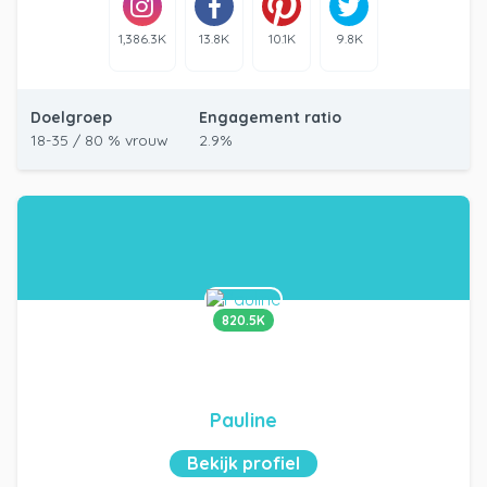
1,386.3K
13.8K
10.1K
9.8K
Doelgroep
Engagement ratio
18-35 / 80 % vrouw
2.9%
820.5K
Pauline
Bekijk profiel