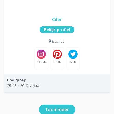
Ciler
Bekijk profiel
Istanbul
657.9K
24.5K
3.2K
Doelgroep
25-45 / 60 % vrouw
Toon meer