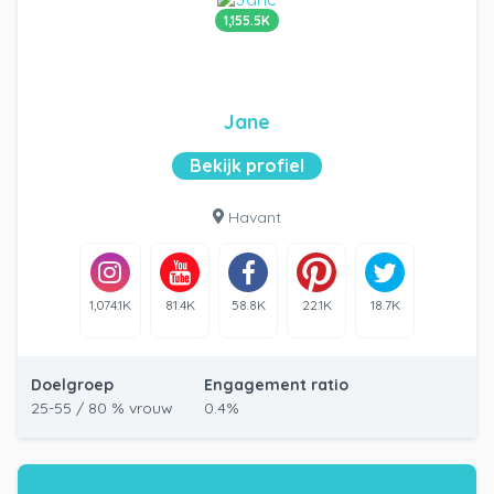
1,155.5K
Jane
Bekijk profiel
Havant
1,074.1K
81.4K
58.8K
22.1K
18.7K
Doelgroep
Engagement ratio
25-55 / 80 % vrouw
0.4%