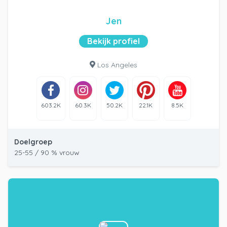
Jen
Bekijk profiel
Los Angeles
603.2K
60.3K
50.2K
22.1K
8.5K
Doelgroep
25-55 / 90 % vrouw