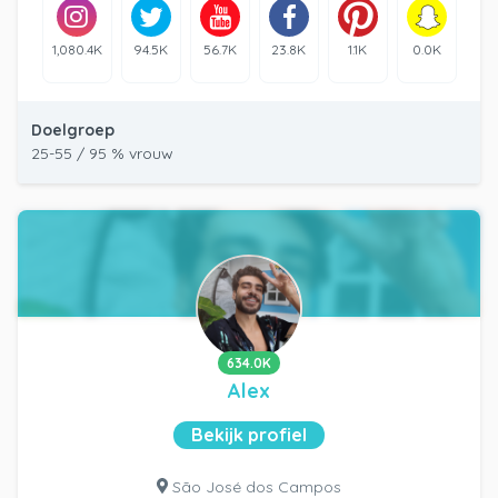
1,080.4K
94.5K
56.7K
23.8K
1.1K
0.0K
Doelgroep
25-55 / 95 % vrouw
634.0K
Alex
Bekijk profiel
São José dos Campos