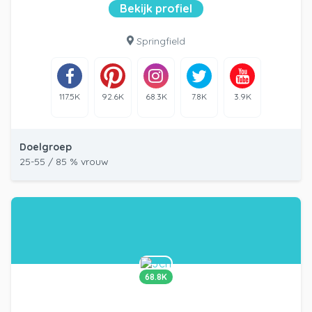
Bekijk profiel
Springfield
117.5K
92.6K
68.3K
7.8K
3.9K
Doelgroep
25-55 / 85 % vrouw
68.8K