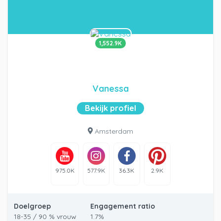
1,552.9K
Vanessa
Bekijk profiel
Amsterdam
975.0K
577.9K
36.3K
2.9K
Doelgroep
Engagement ratio
18-35 / 90 % vrouw
1.7%