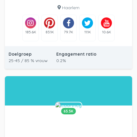
Haarlem
185.6K
83.1K
79.7K
11.1K
10.6K
Doelgroep
Engagement ratio
25-45 / 85 % vrouw
0.2%
65.5K