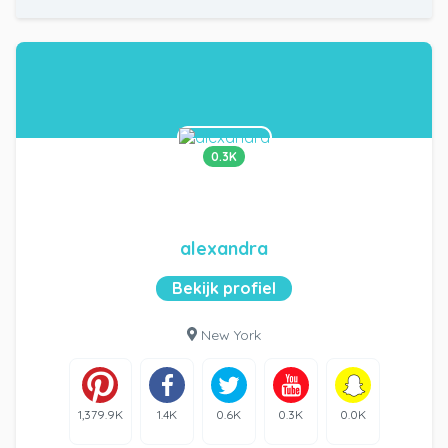
0.3K
alexandra
Bekijk profiel
New York
1,379.9K
1.4K
0.6K
0.3K
0.0K