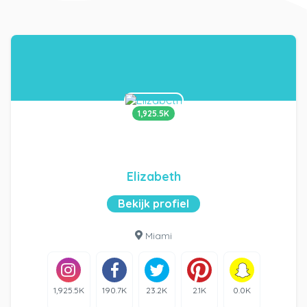
1,925.5K
Elizabeth
Bekijk profiel
Miami
1,925.5K
190.7K
23.2K
2.1K
0.0K