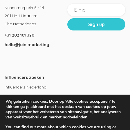
Kennemerplein 6 - 14
2011 MJ Haarlem
The Netherlands
+31 202 101 320
hello@join.marketing
Influencers zoeken
Influencers Nederland
Influencers Amsterdam
Wij gebruiken cookies. Door op ‘Alle cookies accepteren’ te
Instagram influencers
klikken ga je akkoord met het opslaan van cookies op jouw
apparaat voor het verbeteren van sitenavigatie, het analyseren
Youtube influencers
van websitegebruik en marketingdoeleinden.
You can find out more about which cookies we are using or