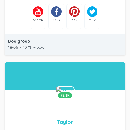
634.0K
67.5K
2.6K
0.3K
Doelgroep
18-35 / 10 % vrouw
72.2K
Taylor