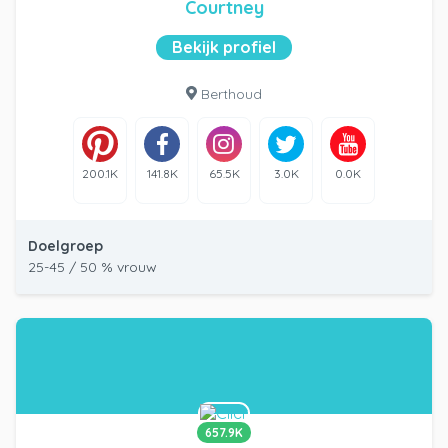
Courtney
Bekijk profiel
Berthoud
200.1K
141.8K
65.5K
3.0K
0.0K
Doelgroep
25-45 / 50 % vrouw
657.9K