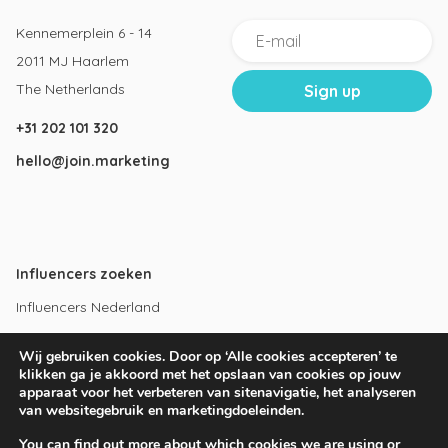
Kennemerplein 6 - 14
2011 MJ Haarlem
The Netherlands
+31 202 101 320
hello@join.marketing
Influencers zoeken
Influencers Nederland
Influencers Amsterdam
Wij gebruiken cookies. Door op ‘Alle cookies accepteren’ te
Instagram influencers
klikken ga je akkoord met het opslaan van cookies op jouw
apparaat voor het verbeteren van sitenavigatie, het analyseren
Youtube influencers
van websitegebruik en marketingdoeleinden.
You can find out more about which cookies we are using or