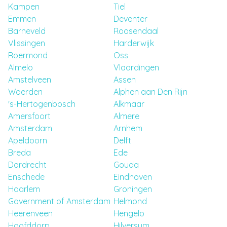
Kampen
Tiel
Emmen
Deventer
Barneveld
Roosendaal
Vlissingen
Harderwijk
Roermond
Oss
Almelo
Vlaardingen
Amstelveen
Assen
Woerden
Alphen aan Den Rijn
's-Hertogenbosch
Alkmaar
Amersfoort
Almere
Amsterdam
Arnhem
Apeldoorn
Delft
Breda
Ede
Dordrecht
Gouda
Enschede
Eindhoven
Haarlem
Groningen
Government of Amsterdam
Helmond
Heerenveen
Hengelo
Hoofddorp
Hilversum