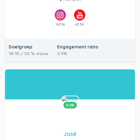
163.1K
42.5K
Doelgroep
Engagement ratio
18-35 / 50 % vrouw
0.9%
0.0K
José