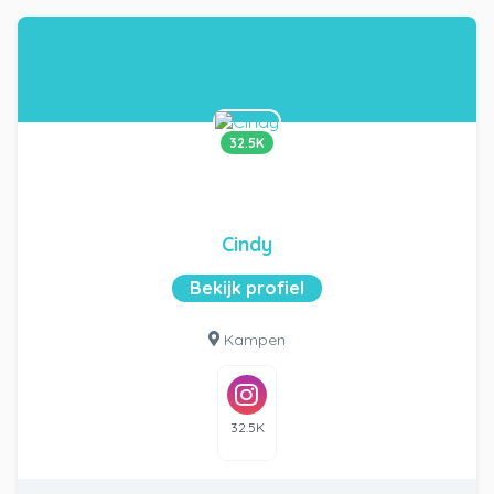
32.5K
Cindy
Bekijk profiel
Kampen
32.5K