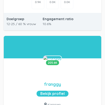
0.9K
0.0K
0.0K
Doelgroep
Engagement ratio
12-25 / 60 % vrouw
10.6%
205.6K
franggy
Bekijk profiel
Kampen