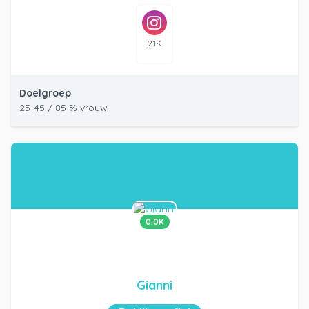
2.1K
Doelgroep
25-45 / 85 % vrouw
0.0K
Gianni