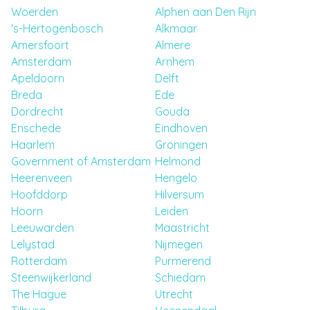
Woerden
Alphen aan Den Rijn
's-Hertogenbosch
Alkmaar
Amersfoort
Almere
Amsterdam
Arnhem
Apeldoorn
Delft
Breda
Ede
Dordrecht
Gouda
Enschede
Eindhoven
Haarlem
Groningen
Government of Amsterdam
Helmond
Heerenveen
Hengelo
Hoofddorp
Hilversum
Hoorn
Leiden
Leeuwarden
Maastricht
Lelystad
Nijmegen
Rotterdam
Purmerend
Steenwijkerland
Schiedam
The Hague
Utrecht