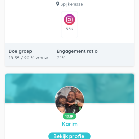
Spijkenisse
5.5K
Doelgroep
Engagement ratio
18-35 / 90 % vrouw
2.1%
10.1K
Karim
Bekijk profiel