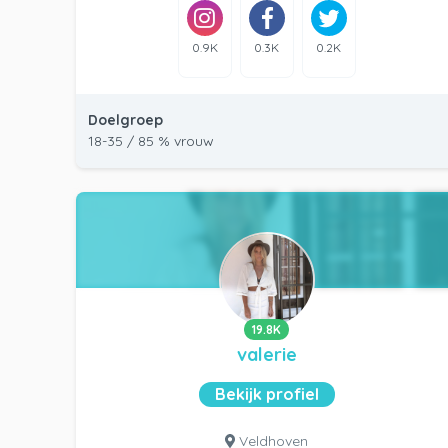
0.9K
0.3K
0.2K
Doelgroep
18-35 / 85 % vrouw
19.8K
valerie
Bekijk profiel
Veldhoven