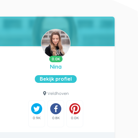
0.0K
Nina
Bekijk profiel
Veldhoven
0.9K
0.8K
0.0K