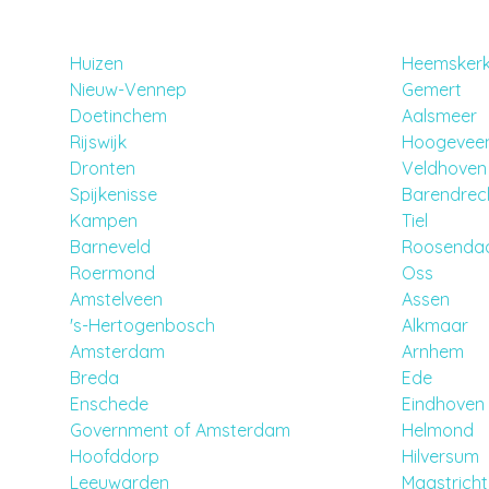
Huizen
Heemsker
Nieuw-Vennep
Gemert
Doetinchem
Aalsmeer
Rijswijk
Hoogevee
Dronten
Veldhoven
Spijkenisse
Barendrec
Kampen
Tiel
Barneveld
Roosenda
Roermond
Oss
Amstelveen
Assen
's-Hertogenbosch
Alkmaar
Amsterdam
Arnhem
Breda
Ede
Enschede
Eindhoven
Government of Amsterdam
Helmond
Hoofddorp
Hilversum
Leeuwarden
Maastricht