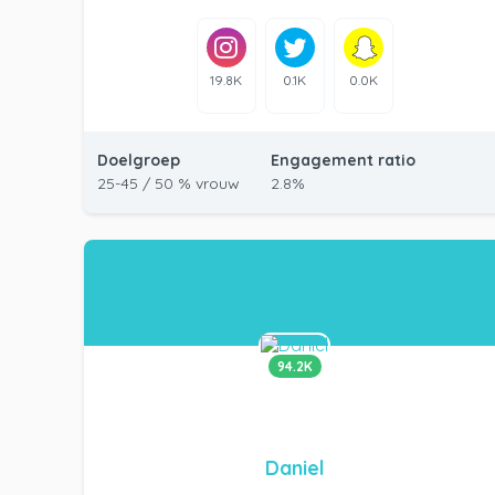
19.8K
0.1K
0.0K
Doelgroep
Engagement ratio
25-45 / 50 % vrouw
2.8%
94.2K
Daniel