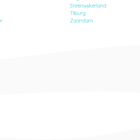
d
Steenwijkerland
Tilburg
r
Zaandam