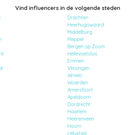
Vind influencers in de volgende steden
k
Drachten
Heerhugowaard
Middelburg
n
Meppel
Bergen op Zoom
ht
Hellevoetsluis
Emmen
al
Vlissingen
Almelo
Woerden
Amersfoort
Apeldoorn
Dordrecht
Haarlem
Heerenveen
Hoorn
Lelystad