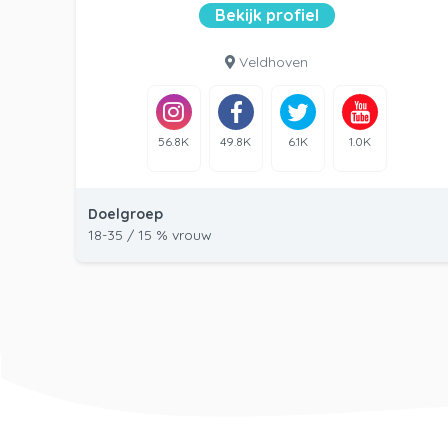
Bekijk profiel
Veldhoven
56.8K
49.8K
6.1K
1.0K
Doelgroep
18-35 / 15 % vrouw