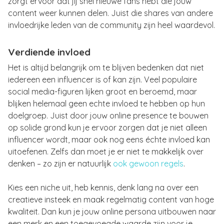
zorgt ervoor dat jij snel nieuwe fans hebt die jouw
content weer kunnen delen. Juist die shares van andere
invloedrijke leden van de community zijn heel waardevol.
Verdiende invloed
Het is altijd belangrijk om te blijven bedenken dat niet
iedereen een influencer is of kan zijn. Veel populaire
social media-figuren lijken groot en beroemd, maar
blijken helemaal geen echte invloed te hebben op hun
doelgroep. Juist door jouw online presence te bouwen
op solide grond kun je ervoor zorgen dat je niet alleen
influencer wordt, maar ook nog eens échte invloed kan
uitoefenen. Zelfs dan moet je er niet te makkelijk over
denken – zo zijn er natuurlijk
ook gewoon regels
.
Kies een niche uit, heb kennis, denk lang na over een
creatieve insteek en maak regelmatig content van hoge
kwaliteit. Dan kun je jouw online persona uitbouwen naar
een merk en een toegevoegde waarde zijn voor je