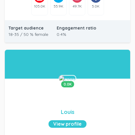
105.0K
55.9K
49.7K
5.0K
Target audience
Engagement ratio
18-35 / 50 % female
0.4%
0.0K
Louis
View profile