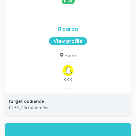
0.0K
Ricardo
View profile
Venlo
0.0K
Target audience
18-35 / 50 % female