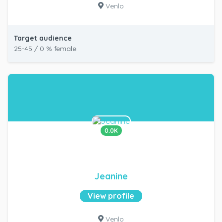
Venlo
Target audience
25-45 / 0 % female
0.0K
Jeanine
View profile
Venlo