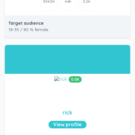
504.0K
4.4K
0.2K
Target audience
18-35 / 80 % female
0.0K
rick
View profile