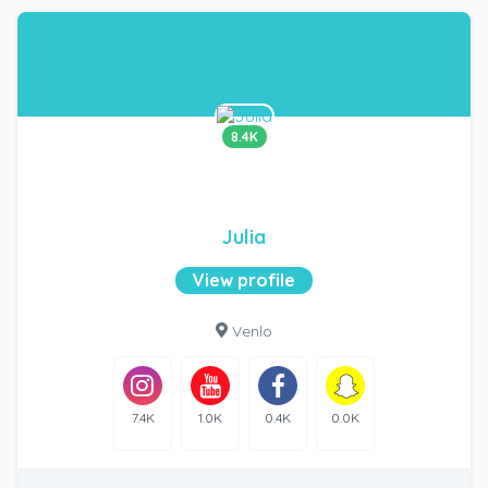
8.4K
Julia
View profile
Venlo
7.4K
1.0K
0.4K
0.0K