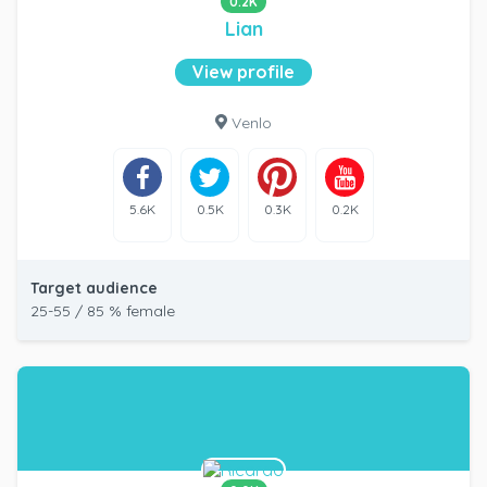
0.2K
Lian
View profile
Venlo
5.6K
0.5K
0.3K
0.2K
Target audience
25-55 / 85 % female