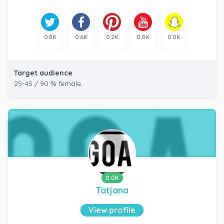
0.8K
0.6K
0.2K
0.0K
0.0K
Target audience
25-45 / 90 % female
0.0K
Tatjana
View profile