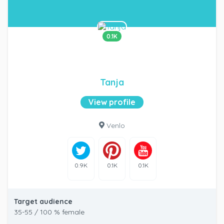
0.1K
Tanja
View profile
Venlo
0.9K
0.1K
0.1K
Target audience
35-55 / 100 % female