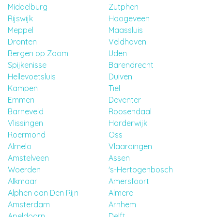
Middelburg
Zutphen
Rijswijk
Hoogeveen
Meppel
Maassluis
Dronten
Veldhoven
Bergen op Zoom
Uden
Spijkenisse
Barendrecht
Hellevoetsluis
Duiven
Kampen
Tiel
Emmen
Deventer
Barneveld
Roosendaal
Vlissingen
Harderwijk
Roermond
Oss
Almelo
Vlaardingen
Amstelveen
Assen
Woerden
's-Hertogenbosch
Alkmaar
Amersfoort
Alphen aan Den Rijn
Almere
Amsterdam
Arnhem
Apeldoorn
Delft