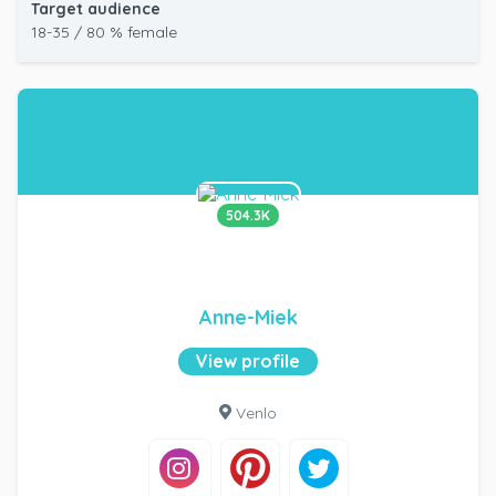
Target audience
18-35 / 80 % female
504.3K
Anne-Miek
View profile
Venlo