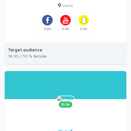
Venlo
0.6K
0.0K
0.0K
Target audience
18-35 / 55 % female
31.0K