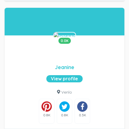
0.0K
Jeanine
View profile
Venlo
0.8K
0.8K
0.3K